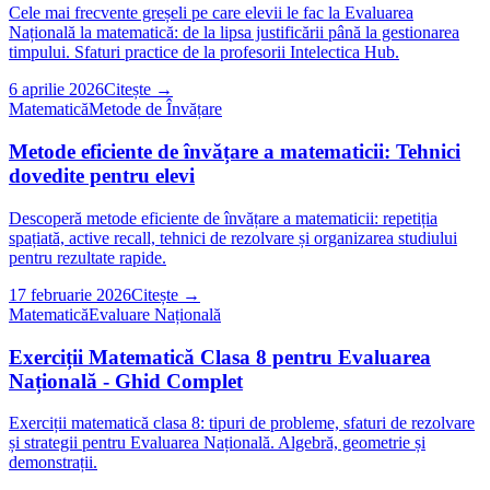
Cele mai frecvente greșeli pe care elevii le fac la Evaluarea
Națională la matematică: de la lipsa justificării până la gestionarea
timpului. Sfaturi practice de la profesorii Intelectica Hub.
6 aprilie 2026
Citește →
Matematică
Metode de Învățare
Metode eficiente de învățare a matematicii: Tehnici
dovedite pentru elevi
Descoperă metode eficiente de învățare a matematicii: repetiția
spațiată, active recall, tehnici de rezolvare și organizarea studiului
pentru rezultate rapide.
17 februarie 2026
Citește →
Matematică
Evaluare Națională
Exerciții Matematică Clasa 8 pentru Evaluarea
Națională - Ghid Complet
Exerciții matematică clasa 8: tipuri de probleme, sfaturi de rezolvare
și strategii pentru Evaluarea Națională. Algebră, geometrie și
demonstrații.