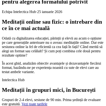
pentru alegerea formatului potrivit
Echipa Intelectica Hub
·
25 ianuarie 2026
Meditații online sau fizic: o întrebare din
ce în ce mai actuală
Odată cu digitalizarea educației, părinții și elevii au acum o opțiune
pe care generațiile anterioare nu o aveau: meditațiile online. Dar este
sesiunea online la fel de eficientă ca cea față în față? Când merită să
alegi un format sau celălalt? Și cum poți combina cele două pentru
rezultate optime?
În acest ghid, analizăm obiectiv avantajele și dezavantajele fiecărui
format, bazându-ne pe experiența noastră cu sute de elevi care au
testat ambele variante.
Intelectica Hub
Meditații în grupuri mici, în București
Grupuri de 2‑4 elevi,
sesiune de 90 min
. Prima ședință de evaluare
este gratuită.
Vezi toate tarifele