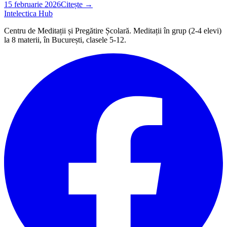
15 februarie 2026
Citește →
Intelectica
Hub
Centru de Meditații și Pregătire Școlară
. Meditații în grup (2
‑
4 elevi)
la
8
materii, în București, clasele
5‑12
.