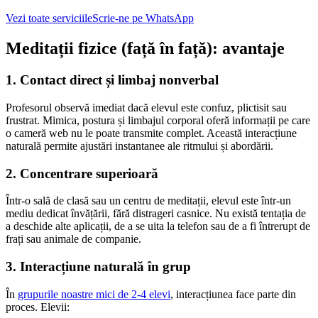
Vezi toate serviciile
Scrie-ne pe WhatsApp
Meditații fizice (față în față): avantaje
1. Contact direct și limbaj nonverbal
Profesorul observă imediat dacă elevul este confuz, plictisit sau
frustrat. Mimica, postura și limbajul corporal oferă informații pe care
o cameră web nu le poate transmite complet. Această interacțiune
naturală permite ajustări instantanee ale ritmului și abordării.
2. Concentrare superioară
Într-o sală de clasă sau un centru de meditații, elevul este într-un
mediu dedicat învățării, fără distrageri casnice. Nu există tentația de
a deschide alte aplicații, de a se uita la telefon sau de a fi întrerupt de
frați sau animale de companie.
3. Interacțiune naturală în grup
În
grupurile noastre mici de 2-4 elevi
, interacțiunea face parte din
proces. Elevii: