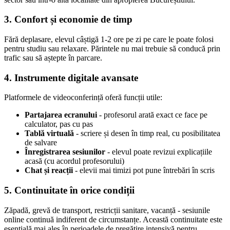
3. Confort și economie de timp
Fără deplasare, elevul câștigă 1-2 ore pe zi pe care le poate folosi
pentru studiu sau relaxare. Părintele nu mai trebuie să conducă prin
trafic sau să aștepte în parcare.
4. Instrumente digitale avansate
Platformele de videoconferință oferă funcții utile:
Partajarea ecranului
- profesorul arată exact ce face pe
calculator, pas cu pas
Tablă virtuală
- scriere și desen în timp real, cu posibilitatea
de salvare
Înregistrarea sesiunilor
- elevul poate revizui explicațiile
acasă (cu acordul profesorului)
Chat și reacții
- elevii mai timizi pot pune întrebări în scris
5. Continuitate în orice condiții
Zăpadă, grevă de transport, restricții sanitare, vacanță - sesiunile
online continuă indiferent de circumstanțe. Această continuitate este
esențială mai ales în perioadele de pregătire intensivă pentru