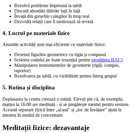
Rezolvă probleme împreună la tablă
Discută abordări diferite față în față
Învață din greșelile colegilor în timp real
Dezvoltă relații care îi motivează să revină
4. Lucrul pe materiale fizice
Anumite activități sunt mai eficiente cu materiale fizice:
Desenul figurilor geometrice cu rigla și compasul
Scrierea codului pe foaie (esențial pentru
pregătirea BAC
)
Manipularea instrumentelor de geometrie (riglă, compas,
raportor)
Rezolvarea pe tablă, cu vizibilitate pentru întreg grupul
5. Rutina și disciplina
Deplasarea la centru creează o rutină. Elevul știe că, de exemplu,
marțea la 16:00 are meditații - și se pregătește mental pentru sesiune.
Această separare fizică între „acasă" și „loc de învățare" ajută la
intrarea în modul de concentrare.
Meditații fizice: dezavantaje