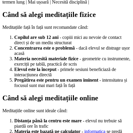
termen lung | Mai ușoară | Necesită disciplină |
Când să alegi meditațiile fizice
Meditațiile față în față sunt recomandate când:
Copilul are sub 12 ani
- copiii mici au nevoie de contact
direct și de un mediu structurat
Concentrarea este o problemă
- dacă elevul se distrage ușor
acasă
Materia necesită materiale fizice
- geometrie cu instrumente,
exerciții pe tablă, practică de scris
Elevul este la început
- primele sesiuni beneficiază de
interacțiunea directă
Pregătirea este pentru un examen iminent
- intensitatea și
focusul sunt mai mari față în față
Când să alegi meditațiile online
Meditațiile online sunt ideale când:
Distanța până la centru este mare
- elevul nu trebuie să
piardă ore în trafic
Materia este bazată pe calculator
-
informatica
se predă