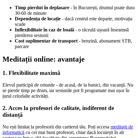
Timp pierdut în deplasare
- în București, drumul poate dura
30-60 de minute
Dependența de locație
- dacă centrul este departe, motivația
scade
Inflexibilitate în caz de boală
- o răceală ușoară înseamnă
pierderea sesiunii
Cost suplimentar de transport
- benzină, abonament STB,
parcare
Meditații online: avantaje
1. Flexibilitate maximă
Elevul participă de oriunde - de acasă, de la bunici, din vacanță. Nu
se pierde timp pe drum, iar sesiunile pot fi programate mai ușor în
jurul celorlalte activități.
2. Acces la profesori de calitate, indiferent de
distanță
Nu ești limitat la profesorii din cartierul tău. Poți accesa
meditații de
informatică
cu cei mai buni profesori, chiar dacă locuiești în alt
sector sau într-o altă localitate din apropierea Bucureștiului.