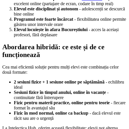
excelent online (partajare de ecran, codare în timp real)
Elevul este disciplinat și autonom
- adolescenții se descurcă
bine online
Programul este foarte încărcat
- flexibilitatea online permite
găsirea unor intervale orare
Elevul locuiește în afara Bucureștiului
- acces la aceiași
profesori, fără deplasare
Abordarea hibridă: ce este și de ce
funcționează
Cea mai eficientă soluție pentru mulți elevi este combinația celor
două formate:
2 sesiuni fizice + 1 sesiune online pe săptămână
- echilibru
ideal
Sesiuni fizice în timpul anului, online în vacanțe
-
continuitate fără întrerupere
Fizic pentru materii practice, online pentru teorie
- fiecare
format în avantajul său
Fizic în mod normal, online ca backup
- dacă elevul este
răcit sau are o urgență
La Intelectica Hub, oferim această flexibilitate: elevii pot alterna