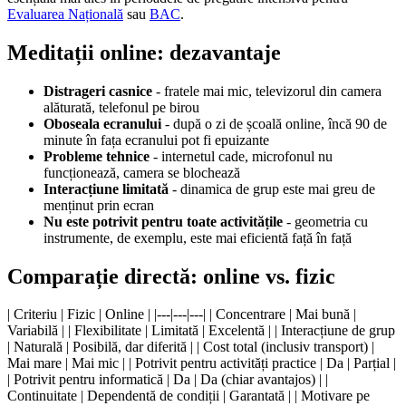
Evaluarea Națională
sau
BAC
.
Meditații online: dezavantaje
Distrageri casnice
- fratele mai mic, televizorul din camera
alăturată, telefonul pe birou
Oboseala ecranului
- după o zi de școală online, încă 90 de
minute în fața ecranului pot fi epuizante
Probleme tehnice
- internetul cade, microfonul nu
funcționează, camera se blochează
Interacțiune limitată
- dinamica de grup este mai greu de
menținut prin ecran
Nu este potrivit pentru toate activitățile
- geometria cu
instrumente, de exemplu, este mai eficientă față în față
Comparație directă: online vs. fizic
| Criteriu | Fizic | Online | |---|---|---| | Concentrare | Mai bună |
Variabilă | | Flexibilitate | Limitată | Excelentă | | Interacțiune de grup
| Naturală | Posibilă, dar diferită | | Cost total (inclusiv transport) |
Mai mare | Mai mic | | Potrivit pentru activități practice | Da | Parțial |
| Potrivit pentru informatică | Da | Da (chiar avantajos) | |
Continuitate | Dependentă de condiții | Garantată | | Motivare pe