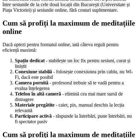
între sesiunile de la cele două locații din București (Universitate și
Piața Victoriei) și sesiunile online, fără costuri suplimentare.
Cum să profiți la maximum de meditațiile
online
Dacă optezi pentru formatul online, iată câteva reguli pentru
eficiență maximă:
Spațiu dedicat
- stabilește un loc fix pentru sesiuni, curat și
liniștit
Conexiune stabilă
- folosește conexiunea prin cablu, nu Wi-
Fi, dacă este posibil
Camera pornită
- profesorul trebuie să te vadă pentru a
evalua înțelegerea
Telefon în altă cameră
- elimină cea mai mare sursă de
distragere
Materiale pregătite
- caiet, pix, manual deschis la lecția
relevantă
Participare activă
- răspunde la întrebări, pune întrebări, nu
fi spectator pasiv
Cum să profiți la maximum de meditațiile