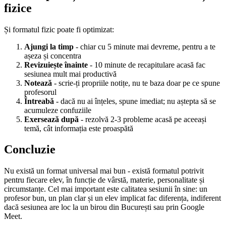
fizice
Și formatul fizic poate fi optimizat:
Ajungi la timp
- chiar cu 5 minute mai devreme, pentru a te
așeza și concentra
Revizuiește înainte
- 10 minute de recapitulare acasă fac
sesiunea mult mai productivă
Notează
- scrie-ți propriile notițe, nu te baza doar pe ce spune
profesorul
Întreabă
- dacă nu ai înțeles, spune imediat; nu aștepta să se
acumuleze confuziile
Exersează după
- rezolvă 2-3 probleme acasă pe aceeași
temă, cât informația este proaspătă
Concluzie
Nu există un format universal mai bun - există formatul potrivit
pentru fiecare elev, în funcție de vârstă, materie, personalitate și
circumstanțe. Cel mai important este calitatea sesiunii în sine: un
profesor bun, un plan clar și un elev implicat fac diferența, indiferent
dacă sesiunea are loc la un birou din București sau prin Google
Meet.