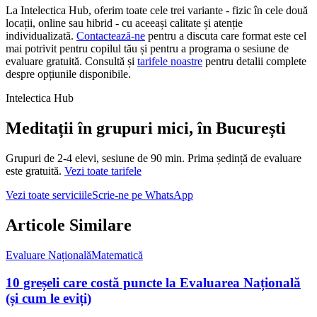
La Intelectica Hub, oferim toate cele trei variante - fizic în cele două
locații, online sau hibrid - cu aceeași calitate și atenție
individualizată.
Contactează-ne
pentru a discuta care format este cel
mai potrivit pentru copilul tău și pentru a programa o sesiune de
evaluare gratuită. Consultă și
tarifele noastre
pentru detalii complete
despre opțiunile disponibile.
Intelectica Hub
Meditații în grupuri mici, în București
Grupuri de 2‑4 elevi,
sesiune de 90 min
. Prima ședință de evaluare
este gratuită.
Vezi toate tarifele
Vezi toate serviciile
Scrie-ne pe WhatsApp
Articole Similare
Evaluare Națională
Matematică
10 greșeli care costă puncte la Evaluarea Națională
(și cum le eviți)