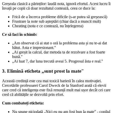
Greșeala clasică a părinților: laudă nota, ignoră efortul. Acest lucru îi
învață pe copii că doar rezultatul contează, ceea ce duce la:
Frică de a încerca probleme dificile (s-ar putea să greșească)
Frustrare la note sub așteptări (chiar dacă a muncit mult)
Cheating (nota e ce contează, nu înțelegerea)
Ce să faci în schimb:
„Am observat că ai stat o oră la problema asta și nu te-ai dat
bătut. Asta e impresionant."
„Ai greșit la calcul, dar metoda ta de rezolvare a fost foarte
bună."
„Ai luat 7, dar luna trecută aveai 5. Progresul ăsta e real."
3. Elimină eticheta „sunt prost la mate"
Această credință este cea mai toxică barieră în calea motivației.
Cercetările profesoarei Carol Dweck de la Stanford arată că elevii
care cred că inteligența este fixă renunță mult mai ușor decât cei care
cred că abilitățile se dezvoltă prin efort.
Cum combatoți eticheta:
Nu spune niciodată „Nici eu nu am fost bun la mate" - copilul