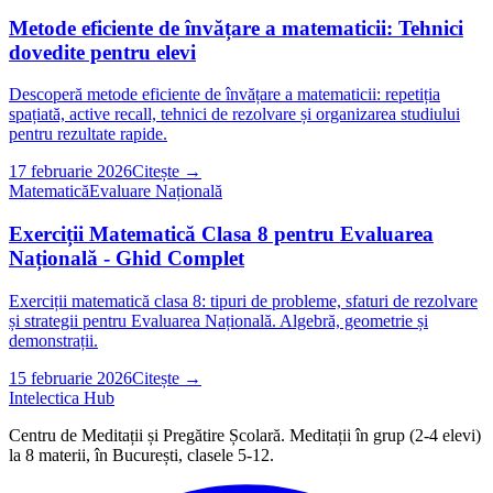
Metode eficiente de învățare a matematicii: Tehnici
dovedite pentru elevi
Descoperă metode eficiente de învățare a matematicii: repetiția
spațiată, active recall, tehnici de rezolvare și organizarea studiului
pentru rezultate rapide.
17 februarie 2026
Citește →
Matematică
Evaluare Națională
Exerciții Matematică Clasa 8 pentru Evaluarea
Națională - Ghid Complet
Exerciții matematică clasa 8: tipuri de probleme, sfaturi de rezolvare
și strategii pentru Evaluarea Națională. Algebră, geometrie și
demonstrații.
15 februarie 2026
Citește →
Intelectica
Hub
Centru de Meditații și Pregătire Școlară
. Meditații în grup (2
‑
4 elevi)
la
8
materii, în București, clasele
5‑12
.