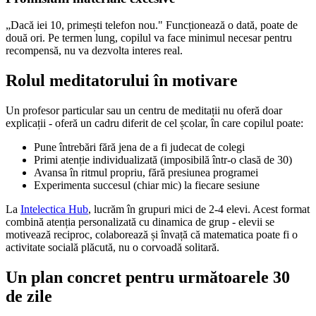
„Dacă iei 10, primești telefon nou." Funcționează o dată, poate de
două ori. Pe termen lung, copilul va face minimul necesar pentru
recompensă, nu va dezvolta interes real.
Rolul meditatorului în motivare
Un profesor particular sau un centru de meditații nu oferă doar
explicații - oferă un cadru diferit de cel școlar, în care copilul poate:
Pune întrebări fără jena de a fi judecat de colegi
Primi atenție individualizată (imposibilă într-o clasă de 30)
Avansa în ritmul propriu, fără presiunea programei
Experimenta succesul (chiar mic) la fiecare sesiune
La
Intelectica Hub
, lucrăm în grupuri mici de 2-4 elevi. Acest format
combină atenția personalizată cu dinamica de grup - elevii se
motivează reciproc, colaborează și învață că matematica poate fi o
activitate socială plăcută, nu o corvoadă solitară.
Un plan concret pentru următoarele 30
de zile