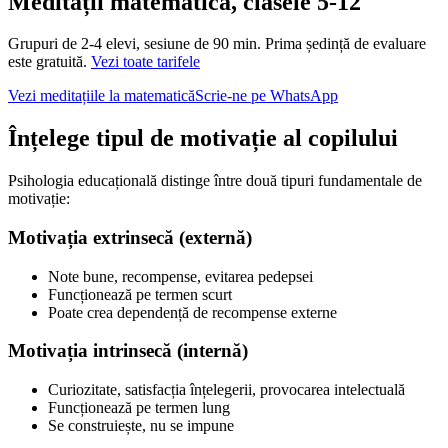
Meditații matematică, clasele 5‑12
Grupuri de 2‑4 elevi,
sesiune de 90 min
. Prima ședință de evaluare
este gratuită.
Vezi toate tarifele
Vezi meditațiile la matematică
Scrie-ne pe WhatsApp
Înțelege tipul de motivație al copilului
Psihologia educațională distinge între două tipuri fundamentale de
motivație:
Motivația extrinsecă (externă)
Note bune, recompense, evitarea pedepsei
Funcționează pe termen scurt
Poate crea dependență de recompense externe
Motivația intrinsecă (internă)
Curiozitate, satisfacția înțelegerii, provocarea intelectuală
Funcționează pe termen lung
Se construiește, nu se impune