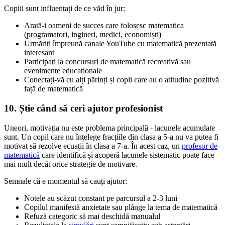
Copiii sunt influențați de ce văd în jur:
Arată-i oameni de succes care folosesc matematica
(programatori, ingineri, medici, economiști)
Urmăriți împreună canale YouTube cu matematică prezentată
interesant
Participați la concursuri de matematică recreativă sau
evenimente educaționale
Conectați-vă cu alți părinți și copii care au o atitudine pozitivă
față de matematică
10. Știe când să ceri ajutor profesionist
Uneori, motivația nu este problema principală - lacunele acumulate
sunt. Un copil care nu înțelege fracțiile din clasa a 5-a nu va putea fi
motivat să rezolve ecuații în clasa a 7-a. În acest caz, un
profesor de
matematică
care identifică și acoperă lacunele sistematic poate face
mai mult decât orice strategie de motivare.
Semnale că e momentul să cauți ajutor:
Notele au scăzut constant pe parcursul a 2-3 luni
Copilul manifestă anxietate sau plânge la tema de matematică
Refuză categoric să mai deschidă manualul