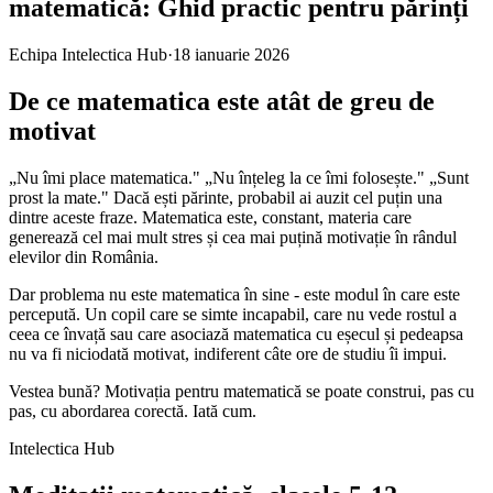
matematică: Ghid practic pentru părinți
Echipa Intelectica Hub
·
18 ianuarie 2026
De ce matematica este atât de greu de
motivat
„Nu îmi place matematica." „Nu înțeleg la ce îmi folosește." „Sunt
prost la mate." Dacă ești părinte, probabil ai auzit cel puțin una
dintre aceste fraze. Matematica este, constant, materia care
generează cel mai mult stres și cea mai puțină motivație în rândul
elevilor din România.
Dar problema nu este matematica în sine - este modul în care este
percepută. Un copil care se simte incapabil, care nu vede rostul a
ceea ce învață sau care asociază matematica cu eșecul și pedeapsa
nu va fi niciodată motivat, indiferent câte ore de studiu îi impui.
Vestea bună? Motivația pentru matematică se poate construi, pas cu
pas, cu abordarea corectă. Iată cum.
Intelectica Hub