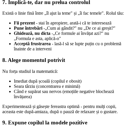
7. Implică-te, dar nu prelua controlul
Există o linie fină între „îl ajut la teme" și „îi fac temele". Rolul tău:
Fii prezent
- stai în apropiere, arată-i că te interesează
Pune întrebări
-„Cum ai gândit?" nu „De ce ai greșit?"
Ghidează, nu dicta
-„Ce formule ai învățat azi?" nu
„Formula e asta, aplică-o"
Acceptă frustrarea
- lasă-l să se lupte puțin cu o problemă
înainte de a interveni
8. Alege momentul potrivit
Nu forța studiul la matematică:
Imediat după școală (copilul e obosit)
Seara târziu (concentrarea e minimă)
Când e supărat sau nervos (emoțiile negative blochează
învățarea)
Experimentează și găsește fereastra optimă - pentru mulți copii,
aceasta este după-amiaza, după o pauză de relaxare și o gustare.
9. Expune copilul la modele pozitive