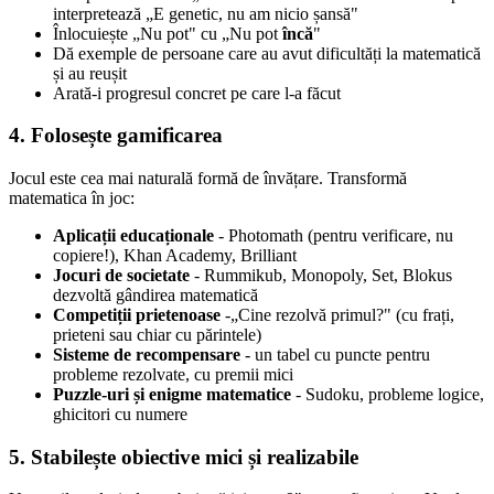
interpretează „E genetic, nu am nicio șansă"
Înlocuiește „Nu pot" cu „Nu pot
încă
"
Dă exemple de persoane care au avut dificultăți la matematică
și au reușit
Arată-i progresul concret pe care l-a făcut
4. Folosește gamificarea
Jocul este cea mai naturală formă de învățare. Transformă
matematica în joc:
Aplicații educaționale
- Photomath (pentru verificare, nu
copiere!), Khan Academy, Brilliant
Jocuri de societate
- Rummikub, Monopoly, Set, Blokus
dezvoltă gândirea matematică
Competiții prietenoase
-„Cine rezolvă primul?" (cu frați,
prieteni sau chiar cu părintele)
Sisteme de recompensare
- un tabel cu puncte pentru
probleme rezolvate, cu premii mici
Puzzle-uri și enigme matematice
- Sudoku, probleme logice,
ghicitori cu numere
5. Stabilește obiective mici și realizabile