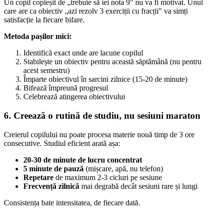
Un copil copleșit de „trebuie să iei nota 9" nu va fi motivat. Unul
care are ca obiectiv „azi rezolv 3 exerciții cu fracții" va simți
satisfacție la fiecare bifare.
Metoda pașilor mici:
Identifică exact unde are lacune copilul
Stabilește un obiectiv pentru această săptămână (nu pentru
acest semestru)
Împarte obiectivul în sarcini zilnice (15-20 de minute)
Bifează împreună progresul
Celebrează atingerea obiectivului
6. Creează o rutină de studiu, nu sesiuni maraton
Creierul copilului nu poate procesa materie nouă timp de 3 ore
consecutive. Studiul eficient arată așa:
20-30 de minute de lucru concentrat
5 minute de pauză
(mișcare, apă, nu telefon)
Repetare
de maximum 2-3 cicluri pe sesiune
Frecvență zilnică
mai degrabă decât sesiuni rare și lungi
Consistența bate intensitatea, de fiecare dată.