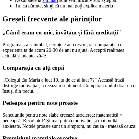
Rezultatele la
simulări
sunt semnificativ sub așteptări
Tu, ca părinte, simți că nu mai poți explica materia
Greșeli frecvente ale părinților
„Când eram eu mic, învățam și fără meditații"
Programa s-a schimbat, cerințele au crescut, iar comparația cu
experiența ta de acum 20-30 de ani nu ajută. Acceptă realitatea
actuală și adaptează-te.
Comparația cu alți copii
„Colegul tău Maria a luat 10, tu de ce ai luat 7?" Această frază
distruge motivația și creează resentiment. Compară copilul doar cu el
însuși din trecut.
Pedeapsa pentru note proaste
Sancțiunile pentru note slabe creează asocierea: matematică =
pedeapsă. Rezultatul? Și mai puțină motivație, și mai multă
anxietate. Notele proaste sunt un simptom, nu cauza - tratează cauza.
Promisiuni materiale excesive