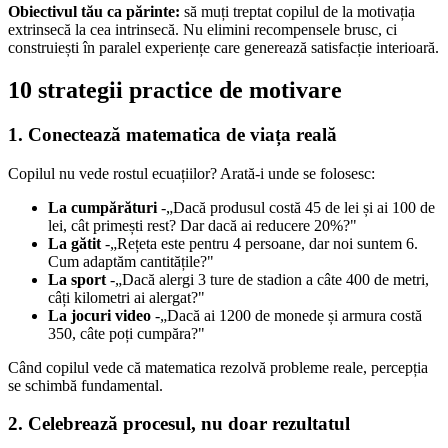
Obiectivul tău ca părinte:
să muți treptat copilul de la motivația
extrinsecă la cea intrinsecă. Nu elimini recompensele brusc, ci
construiești în paralel experiențe care generează satisfacție interioară.
10 strategii practice de motivare
1. Conectează matematica de viața reală
Copilul nu vede rostul ecuațiilor? Arată-i unde se folosesc:
La cumpărături
-„Dacă produsul costă 45 de lei și ai 100 de
lei, cât primești rest? Dar dacă ai reducere 20%?"
La gătit
-„Rețeta este pentru 4 persoane, dar noi suntem 6.
Cum adaptăm cantitățile?"
La sport
-„Dacă alergi 3 ture de stadion a câte 400 de metri,
câți kilometri ai alergat?"
La jocuri video
-„Dacă ai 1200 de monede și armura costă
350, câte poți cumpăra?"
Când copilul vede că matematica rezolvă probleme reale, percepția
se schimbă fundamental.
2. Celebrează procesul, nu doar rezultatul