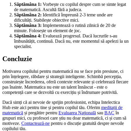
Săptămâna 1:
Vorbește cu copilul despre cum se simte legat
de matematică. Ascultă fără a judeca.
Săptămâna 2:
Identifică împreună 2-3 teme unde are
dificultăți. Stabilește obiective mici.
Săptămâna 3:
Implementează o rutină zilnică de 20 de
minute. Folosește un element de joc.
Săptămâna 4:
Evaluează progresul. Dacă lucrurile s-au
îmbunătățit, continuă. Dacă nu, este momentul să apelezi la un
specialist.
Concluzie
Motivarea copilului pentru matematică nu se face prin presiune, ci
prin înțelegere, răbdare și strategii inteligente. Schimbă percepția,
construiește încrederea, oferă contexte relevante și celebrează fiecare
pas înainte. Matematica nu este un talent înnăscut - este o
competență care se dezvoltă cu exercițiu și îndrumare potrivită.
Dacă simți că ai nevoie de sprijin profesionist, echipa Intelectica
Hub este aici pentru tine și pentru copilul tău. Oferim
meditații de
matematică
și pregătire pentru
Evaluarea Națională
sau
BAC
în
grupuri mici, cu profesori care știu nu doar matematică, ci și cum să
motiveze.
Contactează-ne
pentru o discuție gratuită despre nevoile
copilului tău.