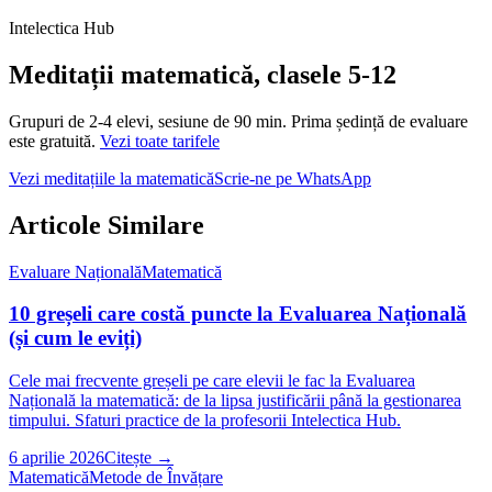
Intelectica Hub
Meditații matematică, clasele 5‑12
Grupuri de 2‑4 elevi,
sesiune de 90 min
. Prima ședință de evaluare
este gratuită.
Vezi toate tarifele
Vezi meditațiile la matematică
Scrie-ne pe WhatsApp
Articole Similare
Evaluare Națională
Matematică
10 greșeli care costă puncte la Evaluarea Națională
(și cum le eviți)
Cele mai frecvente greșeli pe care elevii le fac la Evaluarea
Națională la matematică: de la lipsa justificării până la gestionarea
timpului. Sfaturi practice de la profesorii Intelectica Hub.
6 aprilie 2026
Citește →
Matematică
Metode de Învățare